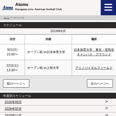
Atoms
Kanagawa univ. American football Club
ホーム
スケジュール
スケジュール
<
>
2019年6月
日付
内容
場所
9日(
日
)
日本体育大学 東京・世田谷
オープン戦 vs日本体育大学
15:00〜
キャンパス グラウンド
22日(
土
)
オープン戦 vs上智大学
アミノバイタルフィールド
13:30〜
前のページへ
次のページヘ
年度別スケジュール
>
2026年06月
>
2026年05月
>
2025年12月