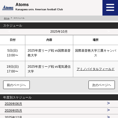
Atoms
Kanagawa univ. American football Club
ホーム
スケジュール
スケジュール
<
>
2025年10月
日付
内容
場所
5日(
日
)
2025年度リーグ戦 vs国際基督
国際基督教大学三鷹キャンパ
13:00〜
教大学
ス
19日(
日
)
2025年度リーグ戦 vs電気通信
アミノバイタルフィールド
17:00〜
大学
前のページへ
次のページヘ
年度別スケジュール
>
2026年06月
>
2026年05月
>
2025年12月