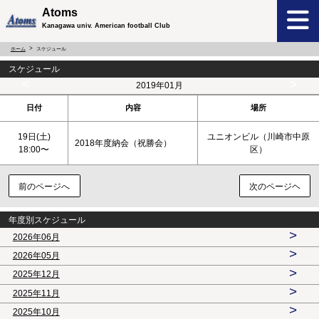
Atoms
Kanagawa univ. American football Club
ホーム
スケジュール
スケジュール
<
>
2019年01月
日付
内容
場所
19日(
土
)
ユニオンビル（川崎市中原
2018年度納会（祝勝会）
18:00〜
区）
前のページへ
次のページヘ
年度別スケジュール
>
2026年06月
>
2026年05月
>
2025年12月
>
2025年11月
>
2025年10月