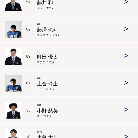
>
藤井 和
57
フジイ ナゴム
OL
>
藤澤 琉斗
62
フジサワ リュウト
TE
>
町田 優太
89
マチダ ユウタ
OL
>
土合 玲士
67
ドアイ レイジ
DB
>
小野 慈英
33
オノ ジエイ
WR
>
小島 大典
10