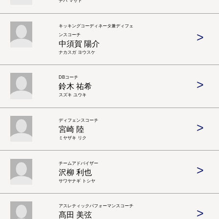
チバ マサト
キッキングコーディネータ兼ディフェ
>
ンスコーチ
中須賀 陽介
ナカスガ ヨウスケ
DBコーチ
>
鈴木 祐希
スズキ ユウキ
ディフェンスコーチ
>
宮崎 陸
ミヤザキ リク
チームアドバイザー
>
沢柳 利也
サワヤナギ トシヤ
アスレティックパフォーマンスコーチ
>
髙田 美弦