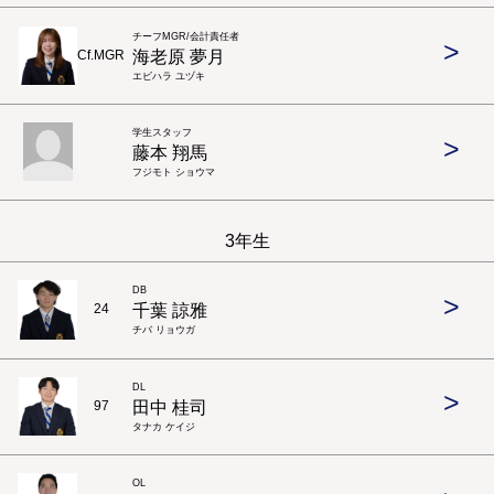
チーフMGR/会計責任者
>
海老原 夢月
Cf.MGR
エビハラ ユヅキ
学生スタッフ
>
藤本 翔馬
フジモト ショウマ
3年生
DB
>
千葉 諒雅
24
チバ リョウガ
DL
>
田中 桂司
97
タナカ ケイジ
OL