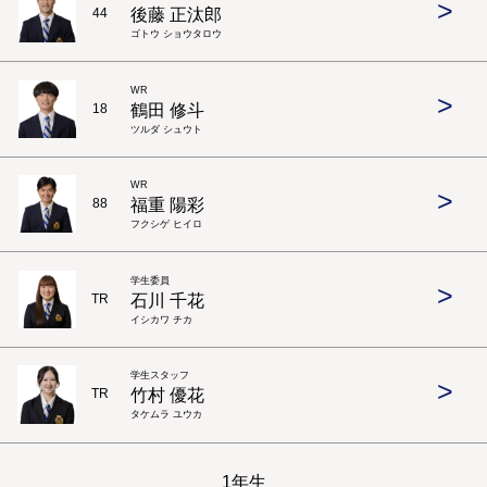
>
後藤 正汰郎
44
ゴトウ ショウタロウ
WR
>
鶴田 修斗
18
ツルダ シュウト
WR
>
福重 陽彩
88
フクシゲ ヒイロ
学生委員
>
石川 千花
TR
イシカワ チカ
学生スタッフ
>
竹村 優花
TR
タケムラ ユウカ
1年生