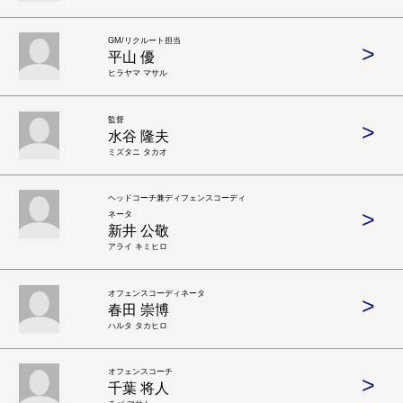
GM/リクルート担当
>
平山 優
ヒラヤマ マサル
監督
>
水谷 隆夫
ミズタニ タカオ
ヘッドコーチ兼ディフェンスコーディ
>
ネータ
新井 公敬
アライ キミヒロ
オフェンスコーディネータ
>
春田 崇博
ハルタ タカヒロ
オフェンスコーチ
>
千葉 将人