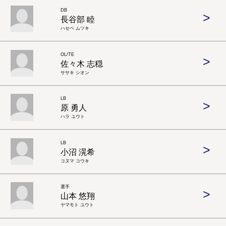
DB
>
長谷部 睦
ハセベ ムツキ
OL/TE
>
佐々木 志穏
ササキ シオン
LB
>
原 勇人
ハラ ユウト
LB
>
小沼 滉希
コヌマ コウキ
選手
>
山本 悠翔
ヤマモト ユウト