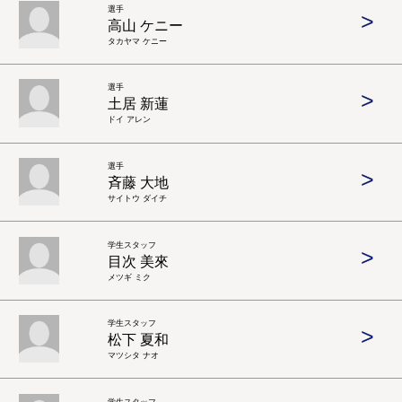
選手
>
高山 ケニー
タカヤマ ケニー
選手
>
土居 新蓮
ドイ アレン
選手
>
斉藤 大地
サイトウ ダイチ
学生スタッフ
>
目次 美來
メツギ ミク
学生スタッフ
>
松下 夏和
マツシタ ナオ
学生スタッフ