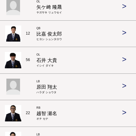
OL
>
矢ケ﨑 隆晟
ヤガサキ リュウセイ
QB
>
比嘉 俊太郎
12
ヒヨシ シュンタロウ
OL
>
石井 大貴
56
イシイ ダイキ
LB
>
原田 翔太
ハラダ ショウタ
RB
>
越智 瀬名
22
オチ セナ
LB