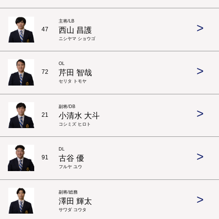
主将/LB
>
西山 昌護
47
ニシヤマ ショウゴ
OL
>
芹田 智哉
72
セリタ トモヤ
副将/DB
>
小清水 大斗
21
コシミズ ヒロト
DL
>
古谷 優
91
フルヤ ユウ
副将/総務
>
澤田 輝太
サワダ コウタ