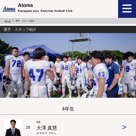
Atoms
Kanagawa univ. American football Club
ホーム
選手・スタッフ紹介
選手・スタッフ紹介
4年生
RB
>
大澤 真慧
26
オオサワ マサト