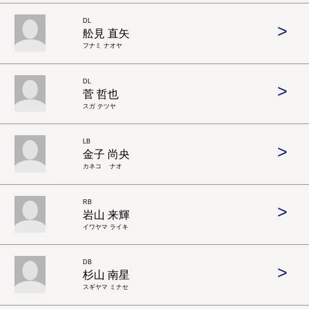
DL
>
舩見 直矢
フナミ ナオヤ
DL
>
菅 哲也
スガ テツヤ
LB
>
金子 尚央
カネコ ナオ
RB
>
岩山 来輝
イワヤマ ライキ
DB
>
杉山 南星
スギヤマ ミナセ