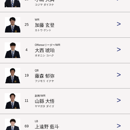
コジマ ダイスケ
WR
>
加藤 玄登
25
カトウ ゲント
Offenseリーダー/WR
>
大西 琥珀
4
オオニシ コハク
QB
>
藤森 郁弥
19
フジモリ イクヤ
副将/WR
>
山縣 大悟
11
ヤマガタ ダイゴ
LB
>
上遠野 藍斗
69