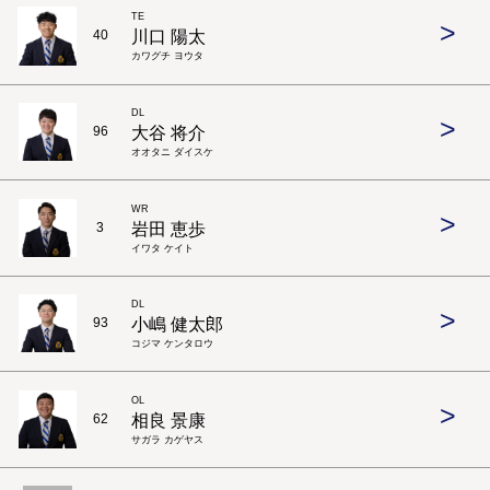
TE
>
川口 陽太
40
カワグチ ヨウタ
DL
>
大谷 将介
96
オオタニ ダイスケ
WR
>
岩田 恵歩
3
イワタ ケイト
DL
>
小嶋 健太郎
93
コジマ ケンタロウ
OL
>
相良 景康
62
サガラ カゲヤス