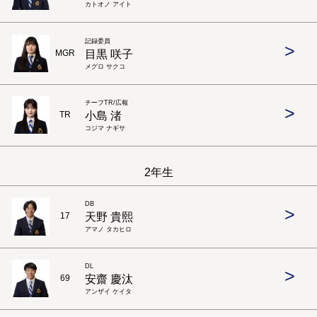
カトオノ アイト
記録委員
>
目黒 咲子
MGR
メグロ サクコ
チーフTR/広報
>
小島 渚
TR
コジマ ナギサ
2年生
DB
>
天野 貴熙
17
アマノ タカヒロ
DL
>
安齋 慶汰
69
アンザイ ケイタ