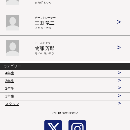
タカダ ミツル
チーフトレーナー
>
三田 竜二
ミタ リュウジ
チームドクター
>
物部 芳郎
モノベ ヨシロウ
カテゴリー
>
4年生
>
3年生
>
2年生
>
1年生
>
スタッフ
CLUB SPONSOR