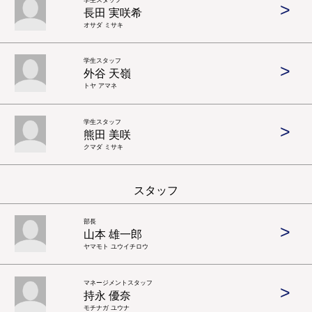
>
長田 実咲希
オサダ ミサキ
学生スタッフ
>
外谷 天嶺
トヤ アマネ
学生スタッフ
>
熊田 美咲
クマダ ミサキ
スタッフ
部長
>
山本 雄一郎
ヤマモト ユウイチロウ
マネージメントスタッフ
>
持永 優奈
モチナガ ユウナ