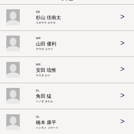
DB
>
杉山 佳南太
スギヤマ カナタ
WR
>
山田 優利
ヤマダ ユウリ
WR
>
安田 琉惟
ヤスダ ルイ
DL
>
角田 猛
ツノダ タケル
OL
>
橋本 康平
ハシモト コウヘイ