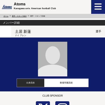
Atoms
Kanagawa univ. American football Club
ホーム
選手・スタッフ紹介
選手・スタッフ詳細
メンバー詳細
土居 新蓮
選手
ドイ アレン
出身高校
駒場学園高校
CLUB SPONSOR