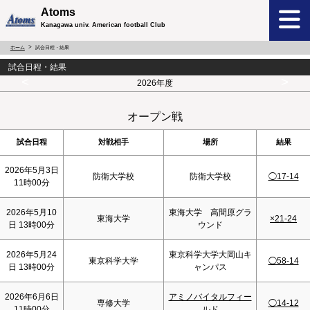
Atoms
Kanagawa univ. American football Club
ホーム
試合日程・結果
試合日程・結果
<
>
2026年度
オープン戦
試合日程
対戦相手
場所
結果
2026年5月3日
防衛大学校
防衛大学校
◯17-14
11時00分
2026年5月10
東海大学 高間原グラ
東海大学
×21-24
日 13時00分
ウンド
2026年5月24
東京科学大学大岡山キ
東京科学大学
◯58-14
日 13時00分
ャンパス
2026年6月6日
アミノバイタルフィー
専修大学
◯14-12
11時00分
ルド