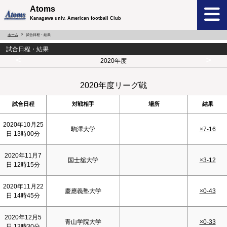
Atoms
Kanagawa univ. American football Club
ホーム
試合日程・結果
試合日程・結果
<
>
2020年度
2020年度リーグ戦
試合日程
対戦相手
場所
結果
2020年10月25
駒澤大学
×7-16
日 13時00分
2020年11月7
国士舘大学
×3-12
日 12時15分
2020年11月22
慶應義塾大学
×0-43
日 14時45分
2020年12月5
青山学院大学
×0-33
日 13時30分