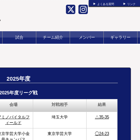
よくある質問
リンク
b
試合
チーム紹介
メンバー
ギャラリー
2025年度
2025年度リーグ戦
会場
対戦相手
結果
アミノバイタルフ
埼玉大学
△35-35
ィールド
東京学芸大学小金
東京学芸大学
◯24-23
井キャンパス