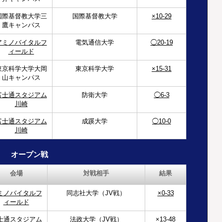
国際基督教大学三
国際基督教大学
×10-29
鷹キャンパス
アミノバイタルフ
電気通信大学
◯20-19
ィールド
東京科学大学大岡
東京科学大学
×15-31
山キャンパス
富士通スタジアム
防衛大学
◯6-3
川崎
富士通スタジアム
成蹊大学
◯10-0
川崎
オープン戦
会場
対戦相手
結果
ミノバイタルフ
同志社大学（JV戦）
×0-33
ィールド
士通スタジアム
法政大学（JV戦）
×13-48