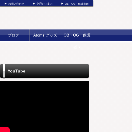
お問い合わせ
交通のご案内
OB・OG・保護者用
ブログ
Atoms グッズ
OB・OG・保護
者
▼
YouTube