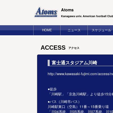
Atoms
Kanagawa univ. American football Clu
HOME
ニュース
スケジュール
ACCESS
アクセス
富士通スタジアム川崎
http://www.kawasaki-fujimi.com/access/n
●徒歩
「川崎駅」「京急川崎駅」より徒歩15分
●バス（川崎市バス）
川崎駅東口（空島）11番～15番乗り場
「川04系統、川05系統、川07系統、川1