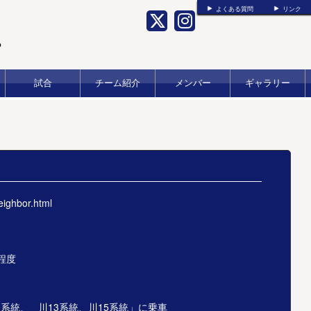
よくある質問
リンク
b
試合
チーム紹介
メンバー
ギャラリー
eighbor.html
程度
0系統、 川13系統、川15系統」に乗車