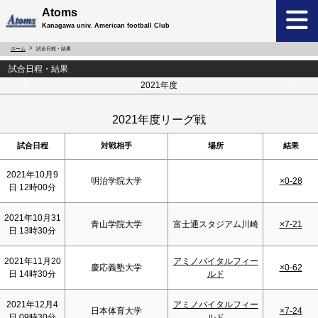
Atoms
Kanagawa univ. American football Club
ホーム
試合日程・結果
試合日程・結果
<
>
2021年度
2021年度リーグ戦
試合日程
対戦相手
場所
結果
2021年10月9
明治学院大学
×0-28
日 12時00分
2021年10月31
青山学院大学
富士通スタジアム川崎
×7-21
日 13時30分
2021年11月20
アミノバイタルフィー
慶応義塾大学
×0-62
日 14時30分
ルド
2021年12月4
アミノバイタルフィー
日本体育大学
×7-24
日 09時30分
ルド