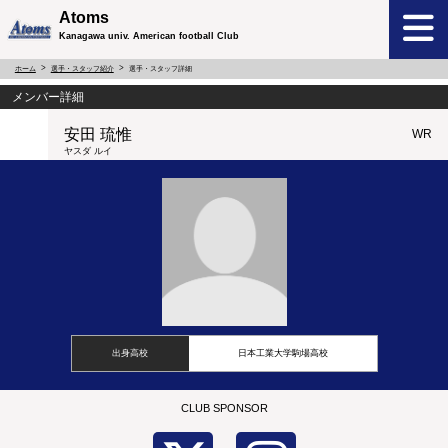
Atoms
Kanagawa univ. American football Club
ホーム
選手・スタッフ紹介
選手・スタッフ詳細
メンバー詳細
安田 琉惟
WR
ヤスダ ルイ
出身高校
日本工業大学駒場高校
CLUB SPONSOR