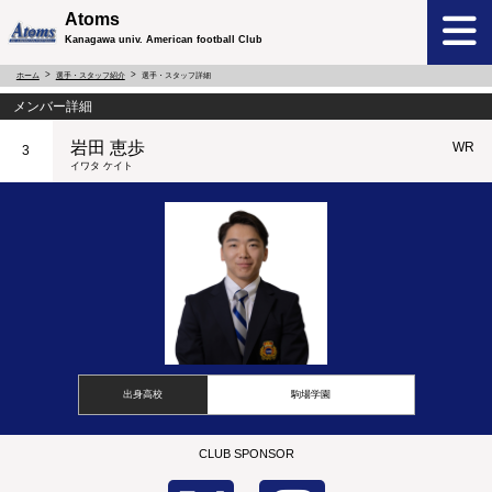
Atoms
Kanagawa univ. American football Club
ホーム
選手・スタッフ紹介
選手・スタッフ詳細
メンバー詳細
岩田 恵歩
WR
3
イワタ ケイト
出身高校
駒場学園
CLUB SPONSOR