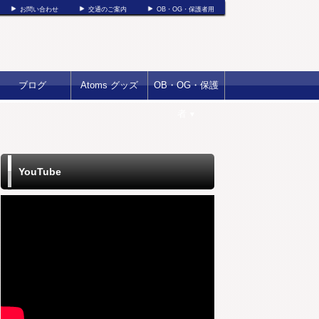
お問い合わせ
交通のご案内
OB・OG・保護者用
ブログ
Atoms グッズ
OB・OG・保護
者
▼
YouTube