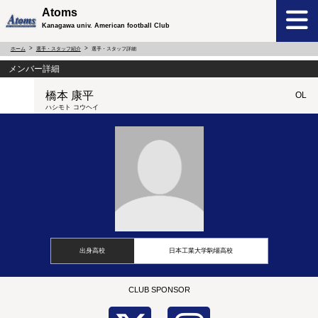
Atoms
Kanagawa univ. American football Club
ホーム
選手・スタッフ紹介
選手・スタッフ詳細
メンバー詳細
橋本 康平
OL
ハシモト コウヘイ
出身高校
日本工業大学駒場高校
CLUB SPONSOR