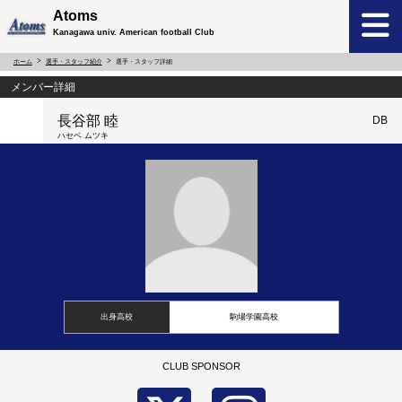
Atoms
Kanagawa univ. American football Club
ホーム
選手・スタッフ紹介
選手・スタッフ詳細
メンバー詳細
長谷部 睦
DB
ハセベ ムツキ
出身高校
駒場学園高校
CLUB SPONSOR