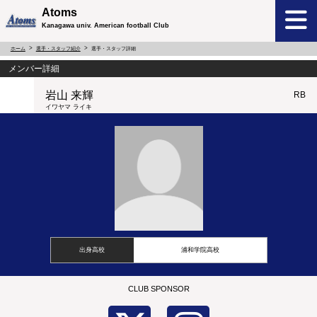
Atoms
Kanagawa univ. American football Club
ホーム
選手・スタッフ紹介
選手・スタッフ詳細
メンバー詳細
岩山 来輝
RB
イワヤマ ライキ
出身高校
浦和学院高校
CLUB SPONSOR