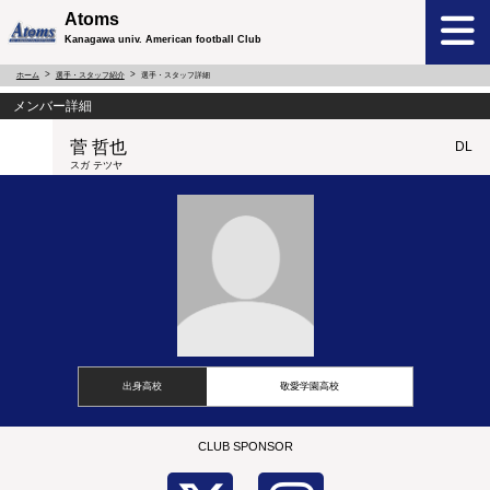
Atoms
Kanagawa univ. American football Club
ホーム
選手・スタッフ紹介
選手・スタッフ詳細
メンバー詳細
菅 哲也
DL
スガ テツヤ
出身高校
敬愛学園高校
CLUB SPONSOR