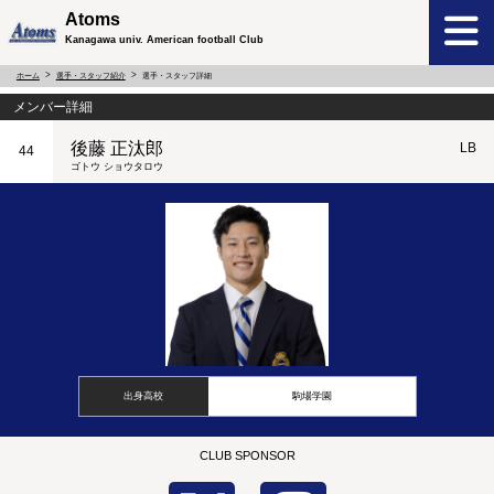
Atoms
Kanagawa univ. American football Club
ホーム
選手・スタッフ紹介
選手・スタッフ詳細
メンバー詳細
後藤 正汰郎
LB
44
ゴトウ ショウタロウ
出身高校
駒場学園
CLUB SPONSOR