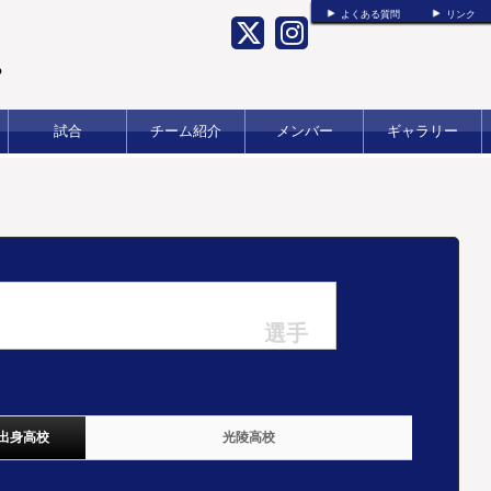
よくある質問
リンク
b
試合
チーム紹介
メンバー
ギャラリー
選手
出身高校
光陵高校