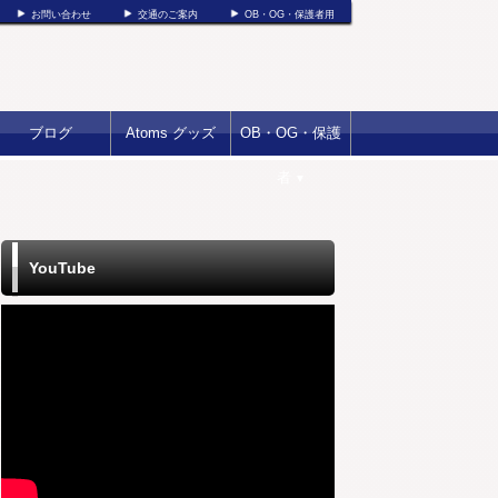
お問い合わせ
交通のご案内
OB・OG・保護者用
ブログ
Atoms グッズ
OB・OG・保護
者
▼
YouTube