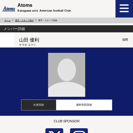
Atoms
Kanagawa univ. American football Club
ホーム
選手・スタッフ紹介
選手・スタッフ詳細
メンバー詳細
山田 優利
WR
ヤマダ ユウリ
出身高校
浦和学院高校
CLUB SPONSOR