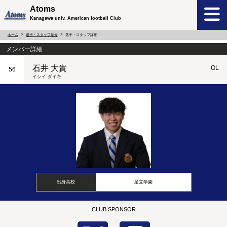
Atoms
Kanagawa univ. American football Club
ホーム
選手・スタッフ紹介
選手・スタッフ詳細
メンバー詳細
石井 大貴
OL
56
イシイ ダイキ
出身高校
足立学園
CLUB SPONSOR