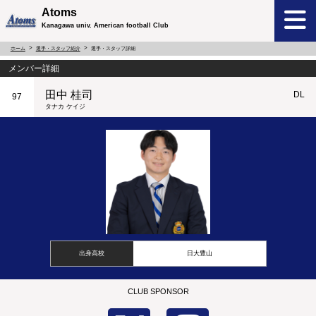
Atoms
Kanagawa univ. American football Club
ホーム
選手・スタッフ紹介
選手・スタッフ詳細
メンバー詳細
田中 桂司
DL
97
タナカ ケイジ
出身高校
日大豊山
CLUB SPONSOR