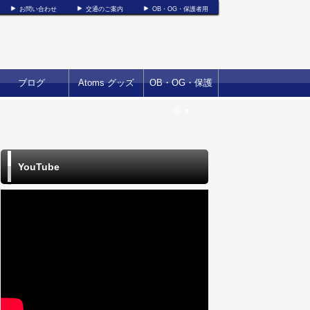
お問い合わせ
交通のご案内
OB・OG・保護者用
ブログ
Atoms グッズ
OB・OG・保護
者
▼
YouTube