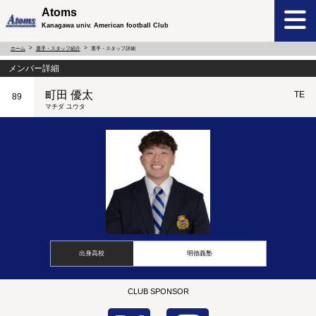
Atoms
Kanagawa univ. American football Club
ホーム
選手・スタッフ紹介
選手・スタッフ詳細
メンバー詳細
町田 優太
TE
89
マチダ ユウタ
出身高校
明徳義塾
CLUB SPONSOR