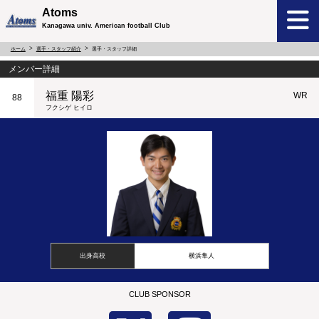
Atoms
Kanagawa univ. American football Club
ホーム
選手・スタッフ紹介
選手・スタッフ詳細
メンバー詳細
福重 陽彩
WR
88
フクシゲ ヒイロ
出身高校
横浜隼人
CLUB SPONSOR