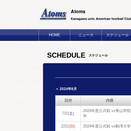
Atoms
Kanagawa univ. American football Clu
HOME
ニュース
スケジュール
SCHEDULE
スケジュール
＜ 2024年8月
日付
内容
2024年度公式戦 vs青山学
7日(
土
)
学
22日(
日
)
2024年度公式戦 vs駒澤大学