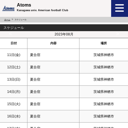
Atoms
Kanagawa univ. American football Club
ホーム
スケジュール
スケジュール
<
>
2023年08月
日付
内容
場所
11日(金)
夏合宿
茨城県神栖市
12日(
土
)
夏合宿
茨城県神栖市
13日(
日
)
夏合宿
茨城県神栖市
14日(月)
夏合宿
茨城県神栖市
15日(火)
夏合宿
茨城県神栖市
16日(水)
夏合宿
茨城県神栖市