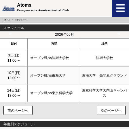
Atoms
Kanagawa univ. American football Club
ホーム
スケジュール
スケジュール
<
>
2026年05月
日付
内容
場所
3日(
日
)
オープン戦 vs防衛大学校
防衛大学校
11:00〜
10日(
日
)
オープン戦 vs東海大学
東海大学 高間原グラウンド
13:00〜
24日(
日
)
東京科学大学大岡山キャンパ
オープン戦 vs東京科学大学
13:00〜
ス
前のページへ
次のページヘ
年度別スケジュール