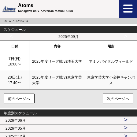
Atoms
Kanagawa univ. American football Club
ホーム
スケジュール
スケジュール
<
>
2025年09月
日付
内容
場所
7日(
日
)
2025年度リーグ戦 vs埼玉大学
アミノバイタルフィールド
10:00〜
20日(
土
)
2025年度リーグ戦 vs東京学芸
東京学芸大学小金井キャンパ
17:40〜
大学
ス
前のページへ
次のページヘ
年度別スケジュール
>
2026年06月
>
2026年05月
>
2025年12月