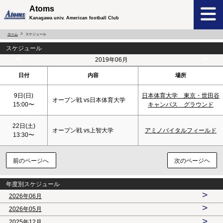
Atoms
Kanagawa univ. American football Club
ホーム
スケジュール
スケジュール
<
>
2019年06月
日付
内容
場所
9日(
日
)
日本体育大学 東京・世田谷
オープン戦 vs日本体育大学
15:00〜
キャンパス グラウンド
22日(
土
)
オープン戦 vs上智大学
アミノバイタルフィールド
13:30〜
前のページへ
次のページヘ
年度別スケジュール
>
2026年06月
>
2026年05月
>
2025年12月