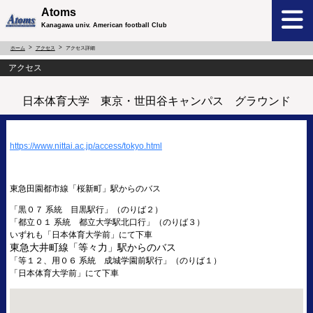
Atoms
Kanagawa univ. American football Club
ホーム
アクセス
アクセス詳細
アクセス
日本体育大学 東京・世田谷キャンパス グラウンド
https://www.nittai.ac.jp/access/tokyo.html
東急田園都市線「桜新町」駅からのバス
「黒０７ 系統 目黒駅行」（のりば２）
「都立０１ 系統 都立大学駅北口行」（のりば３）
いずれも「日本体育大学前」にて下車
東急大井町線「等々力」駅からのバス
「等１２、用０６ 系統 成城学園前駅行」（のりば１）
「日本体育大学前」にて下車