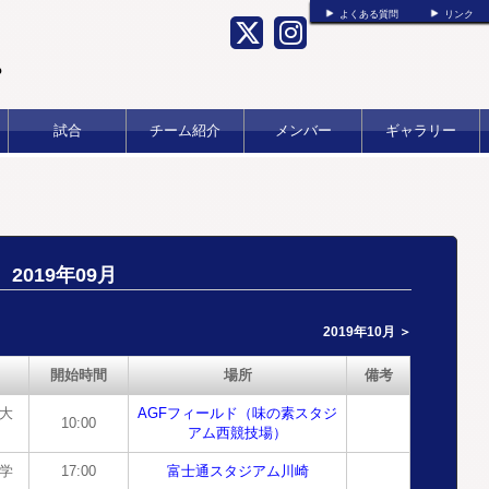
よくある質問
リンク
b
試合
チーム紹介
メンバー
ギャラリー
2019年09月
2019年10月 ＞
開始時間
場所
備考
林大
AGFフィールド（味の素スタジ
10:00
アム西競技場）
大学
17:00
富士通スタジアム川崎