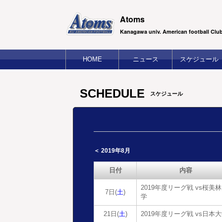
Atoms
Kanagawa univ. American football Clu
HOME
ニュース
スケジュール
SCHEDULE
スケジュール
＜ 2019年8月
日付
内容
2019年度リーグ戦 vs桜美
7日(
土
)
学
21日(
土
)
2019年度リーグ戦 vs日本