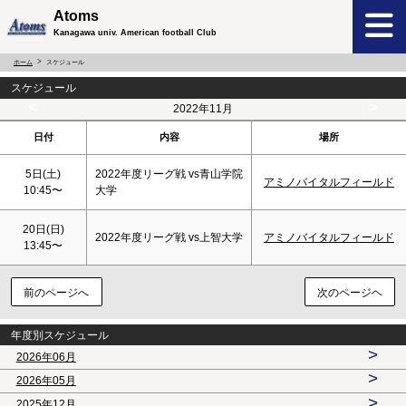
Atoms
Kanagawa univ. American football Club
ホーム
スケジュール
スケジュール
<
>
2022年11月
日付
内容
場所
5日(
土
)
2022年度リーグ戦 vs青山学院
アミノバイタルフィールド
10:45〜
大学
20日(
日
)
2022年度リーグ戦 vs上智大学
アミノバイタルフィールド
13:45〜
前のページへ
次のページヘ
年度別スケジュール
>
2026年06月
>
2026年05月
>
2025年12月