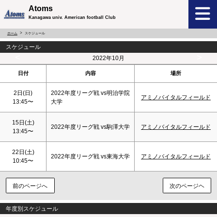
Atoms
Kanagawa univ. American football Club
ホーム
スケジュール
スケジュール
<
>
2022年10月
日付
内容
場所
2日(
日
)
2022年度リーグ戦 vs明治学院
アミノバイタルフィールド
13:45〜
大学
15日(
土
)
2022年度リーグ戦 vs駒澤大学
アミノバイタルフィールド
13:45〜
22日(
土
)
2022年度リーグ戦 vs東海大学
アミノバイタルフィールド
10:45〜
前のページへ
次のページヘ
年度別スケジュール