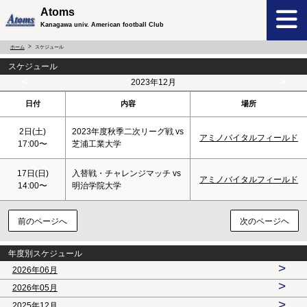
Atoms
Kanagawa univ. American football Club
ホーム
スケジュール
スケジュール
<
>
2023年12月
日付
内容
場所
2日(
土
)
2023年度秋季二次リーグ戦 vs
アミノバイタルフィールド
17:00〜
芝浦工業大学
17日(
日
)
入替戦・チャレンジマッチ vs
アミノバイタルフィールド
14:00〜
明治学院大学
前のページへ
次のページヘ
年度別スケジュール
>
2026年06月
>
2026年05月
>
2025年12月