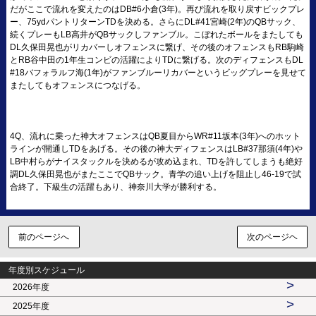
だがここで流れを変えたのはDB#6小倉(3年)。再び流れを取り戻すビックプレ
ー、75ydパントリターンTDを決める。さらにDL#41宮崎(2年)のQBサック、
続くプレーもLB高井がQBサックしファンブル。こぼれたボールをまたしても
DL久保田晃也がリカバーしオフェンスに繋げ、その後のオフェンスもRB駒崎
とRB谷中田の1年生コンビの活躍によりTDに繋げる。次のディフェンスもDL
#18バフォラルフ海(1年)がファンブルーリカバーというビッグプレーを見せて
またしてもオフェンスにつなげる。
4Q、流れに乗った神大オフェンスはQB夏目からWR#11坂本(3年)へのホット
ラインが開通しTDをあげる。その後の神大ディフェンスはLB#37那須(4年)や
LB中村らがナイスタックルを決めるが攻め込まれ、TDを許してしまうも絶好
調DL久保田晃也がまたここでQBサック。青学の追い上げを阻止し46-19で試
合終了。下級生の活躍もあり、神奈川大学が勝利する。
前のページへ
次のページヘ
年度別スケジュール
>
2026年度
>
2025年度