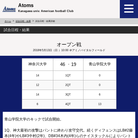
Atoms
Kanagawa univ. American football Club
ホーム
試合日程・結果
試合日程・結果詳細
試合日程・結果
オープン戦
2018年5月13日（日 ）10:00 ＠
アミノバイタルフィールド
46
19
神奈川大学
-
青山学院大学
14
1QT
0
12
2QT
0
14
3QT
6
6
4QT
13
青山学院大学のキックで試合開始。
1Q、神大最初の攻撃はパントに終わり攻守交代。続くディフェンスはLB#2藤
本(4年)やLB#3中村(2年)、DB#34木内(4年)らのナイスタックルによりパント