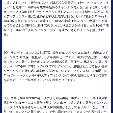
に追い込む。そして青学のパントをDL#99久保田晃也（3年）がブロック・リ
カバーし敵陣ゴール前から攻撃を始めるチャンスを与える。流れに乗った神大
オフェンスはQB#1船戸(3年)がボールを持ち込みそのまま先制点を挙げる。続
くディフェンスも確実に止め再び神大に攻撃が回る。QB#12夏目(3年)からTE
#83山路(2年)にロングパスが決まり、RB#20駒崎(1年)のランで敵陣ゴール前
まで攻め込むとRB#26小館(4年)のランにより追加点を挙げる。また1Q終了間
際にはLB#42沼田(4年)がインターセプトを決め、さらにチームを盛り上げ
る。
2Q、神大ディフェンスはLB#57高井(3年)のロスタックルに加え、自陣エンド
ゾーン内でDL久保田晃也がサックを決めセーフティ、神大に2点が加わり再び
オフェンスに繋ぐ。神大オフェンスはRB#22谷中田(1年)の兄譲りの力強いラ
ン、WR#82小林（2年）へのパスでロングゲイン。最後はまたしてもQB船戸
がボールを自ら持ち込み追加点を挙げる。続くディフェンスもDB#28櫻井(3
年)らのハードタックルや神大ディフェンスライン陣の奮闘により青学の攻撃
を許さず、ここで前半終了。26-0で神大がリードする。
3Q、後半は神奈川大学のキックにより試合再開。神大ディフェンスは全員徹
底したパシュートにより青学を早くも4th downに追い込む。青学のパントス
ナップミスを見逃さなかったDL久保田晃也がまたしてもリカバーをし、良い
形でオフェンスへと繋ぐが、ここで少し流れが止まり拮抗した内容が続いた。