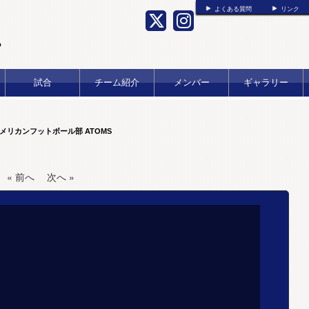
よくある質問
リンク
b
試合
チーム紹介
メンバー
ギャラリー
メリカンフットボール部 ATOMS
« 前へ
次へ »