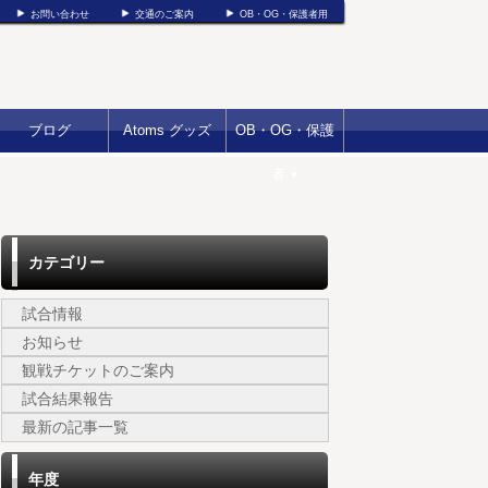
お問い合わせ
交通のご案内
OB・OG・保護者用
ブログ
Atoms グッズ
OB・OG・保護
者
▼
カテゴリー
試合情報
お知らせ
観戦チケットのご案内
試合結果報告
最新の記事一覧
年度